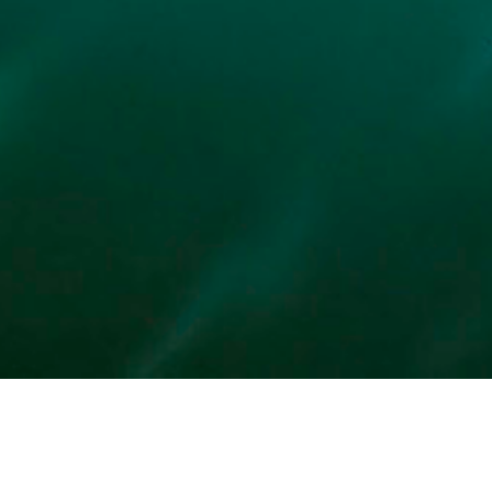
Półwysep Sielanka