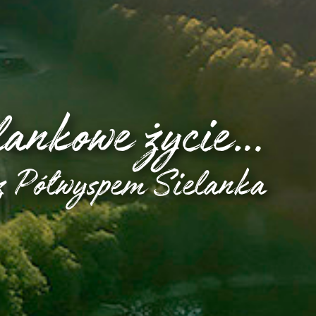
elankowe życie…
z Półwyspem Sielanka