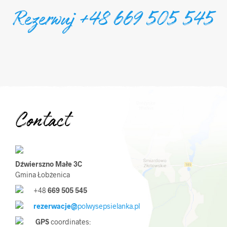
Rezerwuj +48 669 505 545
Contact
Dźwierszno Małe 3C
Gmina Łobżenica
+48
669 505 545
rezerwacje@
polwysepsielanka.pl
GPS
coordinates: