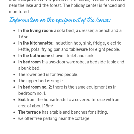
near the lake and the forest. The holiday center is fenced and
monitored.
Information on the equipment of the house:
In the living room:
a sofa bed, a dresser, a bench and a
TV set.
In the kitchenette:
induction hob, sink, fridge, electric
kettle, pots, frying pan and tableware for eight people.
In the bathroom:
shower, toilet and sink .
In bedroom 1:
a two-door wardrobe, a bedside table and
a bunk bed.
The lower bed is for two people.
The upper bed is single.
In bedroom no. 2:
there is the same equipment as in
bedroom no. 1.
Exit
from the house leads to a covered terrace with an
area of ​​about 18m².
The terrace
has a table and benches for sitting.
we offer free parking near the cottage.