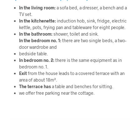
In the living room:
a sofa bed, a dresser, a bench and a
TV set.
In the kitchenette:
induction hob, sink, fridge, electric
kettle, pots, frying pan and tableware for eight people.
In the bathroom:
shower, toilet and sink.
In the bedroom no. 1:
there are two single beds, a two-
door wardrobe and
bedside table.
In bedroom no. 2:
there is the same equipment as in
bedroom no. 1.
Exit
from the house leads to a covered terrace with an
area of ​​about 18m².
The terrace has
a table and benches for sitting.
we offer free parking near the cottage.